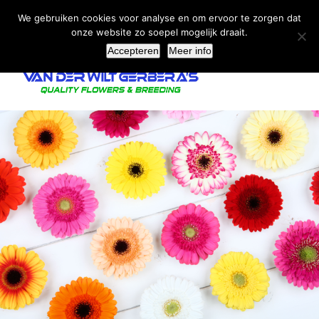
Ga
We gebruiken cookies voor analyse en om ervoor te zorgen dat
naar
onze website zo soepel mogelijk draait.
inhoud
Accepteren
Meer info