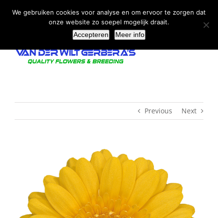
Ga
We gebruiken cookies voor analyse en om ervoor te zorgen dat
naar
onze website zo soepel mogelijk draait.
inhoud
Accepteren
Meer info
Previous
Next