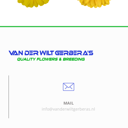
MAIL
info@vanderwiltgerberas.nl