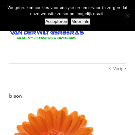
Ga
We gebruiken cookies voor analyse en om ervoor te zorgen dat
naar
onze website zo soepel mogelijk draait.
inhoud
Accepteren
Meer info
Vorige
bison